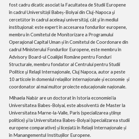
fost cadru dicatic asociat la Facultatea de Studii Europene 
în cadrul Universității Babeș-Bolyai din Cluj-Napoca şi 
cercetător în cadrul aceleaşi universităţi, cât şi în mediul 
instituţional: este expert în accesarea fondurilor europene, 
membru în Comitetul de Monitorizare a Programului 
Operaţional Capital Uman și în Comitetul de Coordonare din 
cadrul Ministerului Fondurilor Europene, este membru în 
Advisory Board-ul Coaliţiei Române pentru Fonduri 
Structurale, membru fondator al Centrului pentru Studii 
Politice şi Relaţii Internaţionale, Cluj Napoca, autor a peste 
10 articole în domeniul relațiilor internaționale și economie  și 
coordonator al mai multor proiecte educaționale naționale.
Mihaela Nabăr are un doctorat în Istoria economiei la 
Universitatea Babes-Bolyai, este absolventă de Master la 
Universitatea Marne-la-Valle, Paris (specializarea ştiinţe 
politice) şi la Universitatea Babes-Bolyai (specializarea studii 
europene comparative) și licețiată în Relații Internaționale și 
în Manangementul Instituțiilor Europene.