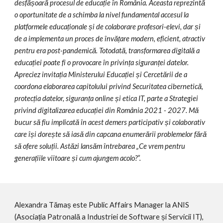
desfășoară procesul de educație în România. Aceasta reprezintă 
o oportunitate de a schimba la nivel fundamental accesul la 
platformele educaționale și de colaborare profesori-elevi, dar și 
de a implementa un proces de învățare modern, eficient, atractiv 
pentru era post-pandemică. Totodată, transformarea digitală a 
educației poate fi o provocare în privința siguranței datelor. 
Apreciez invitația Ministerului Educației și Cercetării de a 
coordona elaborarea capitolului privind Securitatea cibernetică, 
protecția datelor, siguranța online și etica IT, parte a Strategiei 
privind digitalizarea educației din România 2021 - 2027. Mă 
bucur să fiu implicată în acest demers participativ și colaborativ 
care își dorește să iasă din capcana enumerării problemelor fără 
să ofere soluții. Astăzi lansăm întrebarea „Ce vrem pentru 
generațiile viitoare și cum ajungem acolo?”.
Alexandra Tămaș este Public Affairs Manager la ANIS 
(Asociația Patronală a Industriei de Software și Servicii IT), 