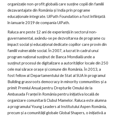
organizație non-profit globală care susține copiii din familii 
dezavantajate din România și India prin programe 
educaționale integrate. UiPath Foundation a fost înființată 
în ianuarie 2019 de compania UiPath.
Raluca are peste 12 ani de experiență în sectorul non-
guvernamental, axându-se pe dezvoltarea de programe cu 
impact social și educațional dedicate copiilor care provin din 
familii vulnerabile social. În 2007, a lucrat în cadrul unui 
program național susținut de Banca Mondială unde a 
susținut procesul de digitalizare a autorităților locale din 250 
cele mai sărace orașe și comune din România. În 2013, a 
fost fellow al Departamentului de Stat al SUA în programul 
Building grassroots democracy in minority communities și a 
primit Premiul Anual pentru Drepturile Omului de la 
Ambasada Franței în România pentru inițiativa locală de 
organizare comunitară Clubul Mamelor. Raluca este alumna 
a programului Young Leaders al Institutului Aspen România, 
precum și a comunității globale Global Shapers, o inițiativă a 