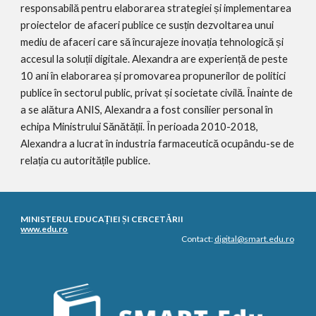
responsabilă pentru elaborarea strategiei și implementarea 
proiectelor de afaceri publice ce susțin dezvoltarea unui 
mediu de afaceri care să încurajeze inovația tehnologică și 
accesul la soluții digitale. Alexandra are experiență de peste 
10 ani în elaborarea și promovarea propunerilor de politici 
publice în sectorul public, privat și societate civilă. Înainte de 
a se alătura ANIS, Alexandra a fost consilier personal în 
echipa Ministrului Sănătății. În perioada 2010-2018, 
Alexandra a lucrat în industria farmaceutică ocupându-se de 
relația cu autoritățile publice. 
MINISTERUL EDUCAȚIEI ȘI CERCETĂRII
www.edu.ro
Contact: 
digital@smart.edu.ro