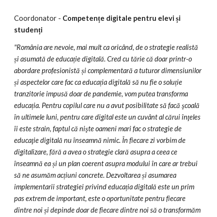
Coordonator - 
Competențe digitale pentru elevi și 
studenți
"
România are nevoie, mai mult ca oricând, de o strategie realistă 
și asumată de educație digitală. Cred cu tărie că doar printr-o 
abordare profesionistă și complementară a tuturor dimensiunilor 
și aspectelor care fac ca educația digitală să nu fie o soluție 
tranzitorie impusă doar de pandemie, vom putea transforma 
educația. Pentru copilul care nu a avut posibilitate să facă şcoală 
în ultimele luni, pentru care digital este un cuvânt al cărui înţeles 
îi este strain, faptul că nişte oameni mari fac o strategie de 
educaţie digitală nu înseamnă nimic. În fiecare zi vorbim de 
digitalizare, fără a avea o strategie clară asupra a ceea ce 
înseamnă ea și un plan coerent asupra modului în care ar trebui 
să ne asumăm acțiuni concrete. Dezvoltarea și asumarea 
implementarii strategiei privind educația digitală este un prim 
pas extrem de important, este o oportunitate pentru fiecare 
dintre noi și depinde doar de fiecare dintre noi să o transformăm 